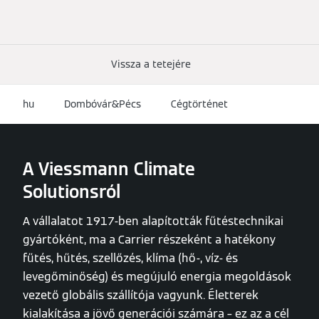
Vissza a tetejére
hu
Dombóvár&Pécs
Cégtörténet
A Viessmann Climate
Solutionsról
A vállalatot 1917-ben alapították fűtéstechnikai
gyártóként, ma a Carrier részeként a hatékony
fűtés, hűtés, szellőzés, klíma (hő-, víz- és
levegőminőség) és megújuló energia megoldások
vezető globális szállítója vagyunk. Életterek
kialakítása a jövő generációi számára – ez az a cél