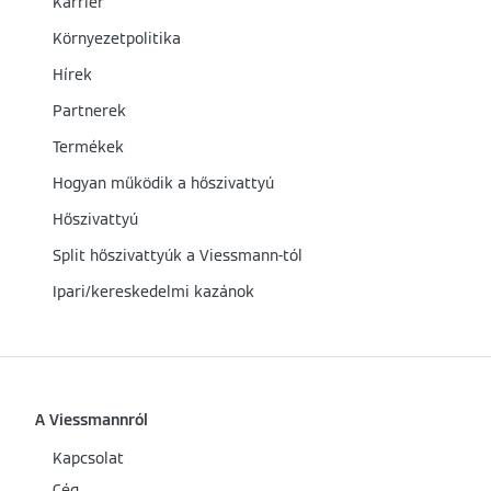
Karrier
Környezetpolitika
Hírek
Partnerek
Termékek
Hogyan működik a hőszivattyú
Hőszivattyú
Split hőszivattyúk a Viessmann-tól
Ipari/kereskedelmi kazánok
A Viessmannról
Kapcsolat
Cég