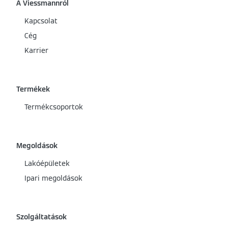
Split hőszivattyúk a Viessmann-tól
Ipari/kereskedelmi kazánok
Sósvíz/víz hőszivattyú
Elektromos gőz- és hőtermelés
A Viessmannról
Kapcsolat
Cég
Karrier
Termékek
Termékcsoportok