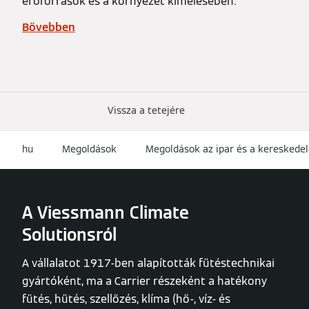
Klímamegoldások - a Viessmann teljes választéka
Teljes fűtési és légkondicionálási technológiai
kínálatunk a legmodernebb technológiát kínálja
és szabványokat állít fel. Az energia hatékony
felhasználására való összpontosítás segít a
költségek csökkentésében, valamint az
erőforrások és a környezet kímélésében.
Bővebben
Vissza a tetejére