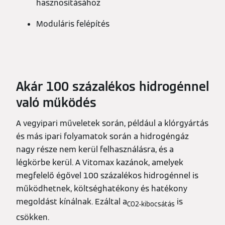
hasznosításához
Moduláris felépítés
Akár 100 százalékos hidrogénnel
való működés
A vegyipari műveletek során, például a klórgyártás
és más ipari folyamatok során a hidrogéngáz
nagy része nem kerül felhasználásra, és a
légkörbe kerül. A Vitomax kazánok, amelyek
megfelelő égővel 100 százalékos hidrogénnel is
működhetnek, költséghatékony és hatékony
megoldást kínálnak. Ezáltal a
is
CO2-kibocsátás
csökken.