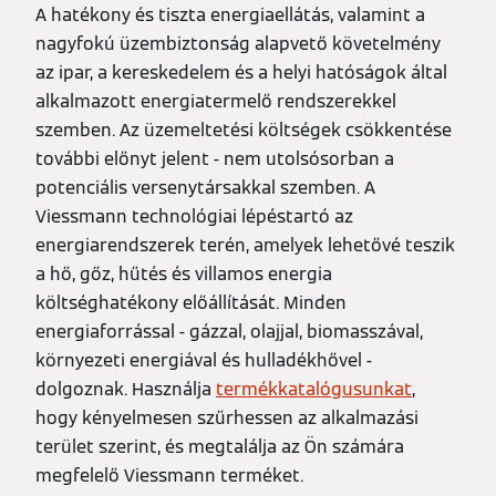
A hatékony és tiszta energiaellátás, valamint a
nagyfokú üzembiztonság alapvető követelmény
az ipar, a kereskedelem és a helyi hatóságok által
alkalmazott energiatermelő rendszerekkel
szemben. Az üzemeltetési költségek csökkentése
további előnyt jelent - nem utolsósorban a
potenciális versenytársakkal szemben. A
Viessmann technológiai lépéstartó az
energiarendszerek terén, amelyek lehetővé teszik
a hő, gőz, hűtés és villamos energia
költséghatékony előállítását. Minden
energiaforrással - gázzal, olajjal, biomasszával,
környezeti energiával és hulladékhővel -
dolgoznak. Használja
termékkatalógusunkat
,
hogy kényelmesen szűrhessen az alkalmazási
terület szerint, és megtalálja az Ön számára
megfelelő Viessmann terméket.