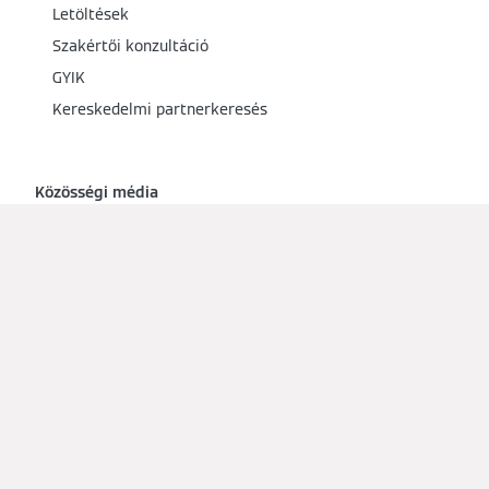
Megoldások
Lakóépületek
Ipari megoldások
Szolgáltatások
Letöltések
Szakértői konzultáció
GYIK
Kereskedelmi partnerkeresés
Közösségi média