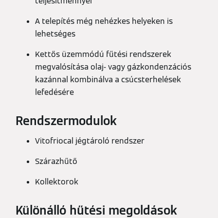
teljesítménnyel
A telepítés még nehézkes helyeken is
lehetséges
Kettős üzemmódú fűtési rendszerek
megvalósítása olaj- vagy gázkondenzációs
kazánnal kombinálva a csúcsterhelések
lefedésére
Rendszermodulok
Vitofriocal jégtároló rendszer
Szárazhűtő
Kollektorok
Különálló hűtési megoldások