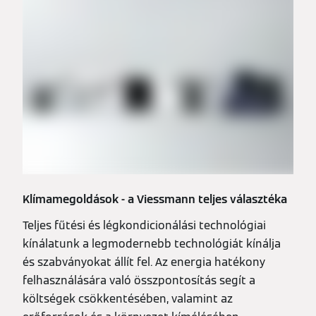
Az ipari alkalmazások hatékony energiarendszerei
csökkentik a CO2-kibocsátást és az üzemeltetési
költségeket. Tudjon meg többet a Viessmann ipari
megoldásairól.
Bővebben