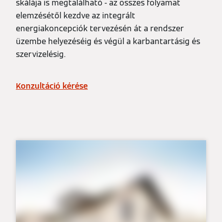
skálája is megtalálható - az összes folyamat
elemzésétől kezdve az integrált
energiakoncepciók tervezésén át a rendszer
üzembe helyezéséig és végül a karbantartásig és
szervizelésig.
Konzultáció kérése