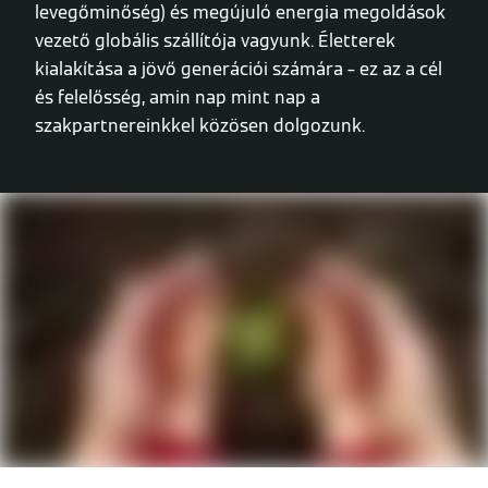
hu
Megoldások
Megoldások az ipar és a keresked
A Viessmann Climate
Solutionsról
A vállalatot 1917-ben alapították fűtéstechnikai
gyártóként, ma a Carrier részeként a hatékony
fűtés, hűtés, szellőzés, klíma (hő-, víz- és
levegőminőség) és megújuló energia megoldások
vezető globális szállítója vagyunk. Életterek
kialakítása a jövő generációi számára – ez az a cél
és felelősség, amin nap mint nap a
szakpartnereinkkel közösen dolgozunk.