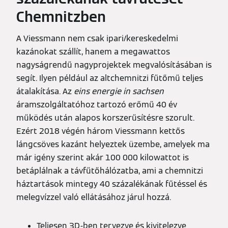
Chemnitzben
A Viessmann nem csak ipari/kereskedelmi
kazánokat szállít, hanem a megawattos
nagyságrendű nagyprojektek megvalósításában is
segít. Ilyen például az altchemnitzi fűtőmű teljes
átalakítása. Az
eins energie in sachsen
áramszolgáltatóhoz tartozó erőmű 40 év
működés után alapos korszerűsítésre szorult.
Ezért 2018 végén három Viessmann kettős
lángcsöves kazánt helyeztek üzembe, amelyek ma
már igény szerint akár 100 000 kilowattot is
betáplálnak a távfűtőhálózatba, ami a chemnitzi
háztartások mintegy 40 százalékának fűtéssel és
melegvízzel való ellátásához járul hozzá.
Teljesen 3D-ben tervezve és kivitelezve