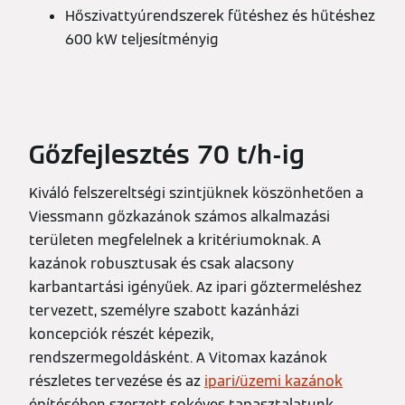
Hőszivattyúrendszerek fűtéshez és hűtéshez
600 kW teljesítményig
Gőzfejlesztés 70 t/h-ig
Kiváló felszereltségi szintjüknek köszönhetően a
Viessmann gőzkazánok számos alkalmazási
területen megfelelnek a kritériumoknak. A
kazánok robusztusak és csak alacsony
karbantartási igényűek. Az ipari gőztermeléshez
tervezett, személyre szabott kazánházi
koncepciók részét képezik,
rendszermegoldásként. A Vitomax kazánok
részletes tervezése és az
ipari/üzemi kazánok
építésében szerzett sokéves tapasztalatunk