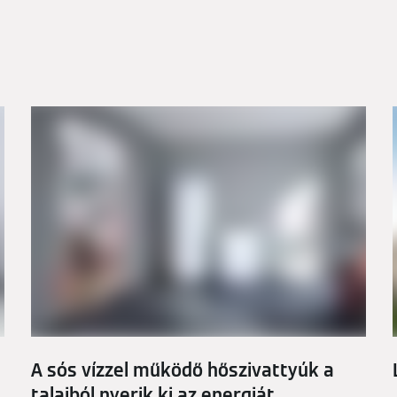
A sós vízzel működő hőszivattyúk a
talajból nyerik ki az energiát.