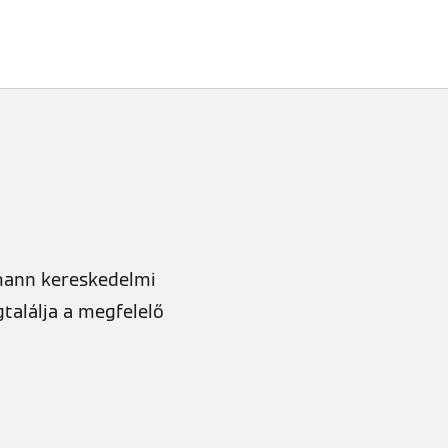
smann kereskedelmi
találja a megfelelő