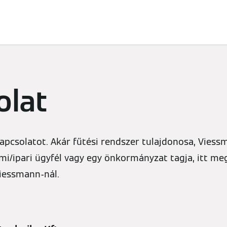
Megoldások
Tudástár
Szakemberek
olat
kapcsolatot. Akár fűtési rendszer tulajdonosa, Vies
mi/ipari ügyfél vagy egy önkormányzat tagja, itt meg
Viessmann-nál.