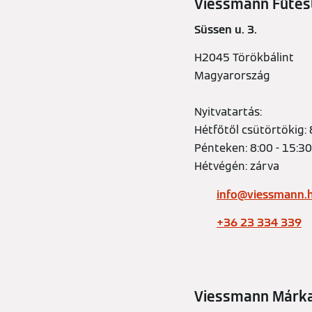
Viessmann Fűtést
Süssen u. 3.
H2045 Törökbálint
Magyarország
Nyitvatartás:
Hétfőtől csütörtökig: 
Pénteken: 8:00 - 15:30
Hétvégén: zárva
info@viessmann.
+36 23 334 339
Viessmann Márkas