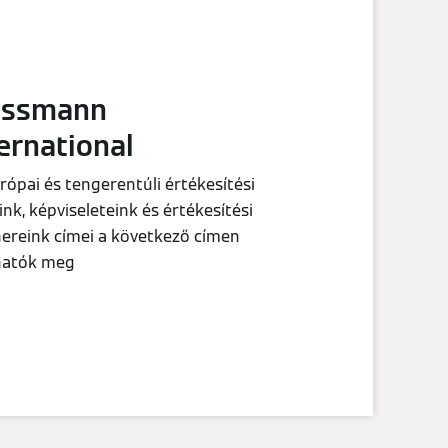
essmann
ernational
rópai és tengerentúli értékesítési
ink, képviseleteink és értékesítési
ereink címei a következő címen
lhatók meg