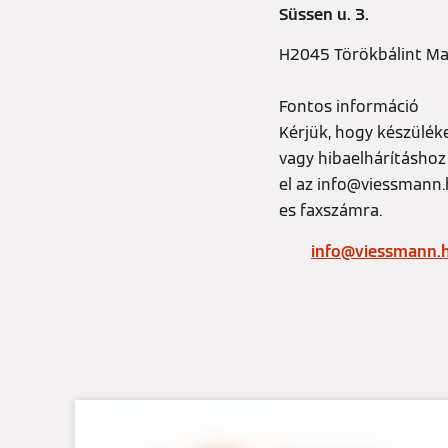
Süssen u. 3.
H2045 Törökbálint M
Fontos információ
Kérjük, hogy készülé
vagy hibaelhárításhoz 
el az info@viessmann.
es faxszámra.
info@viessmann.