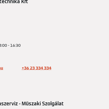
echnika Kft
8:00 - 16:30
hu
+36 23 334 334
zerviz - Műszaki Szolgálat