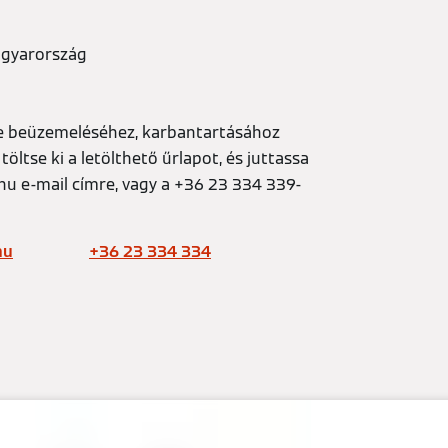
agyarország
ke beüzemeléséhez, karbantartásához
töltse ki a letölthető űrlapot, és juttassa
hu e-mail címre, vagy a +36 23 334 339-
hu
+36 23 334 334