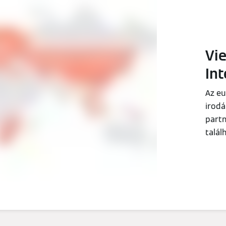
Vi
Int
Az eu
irodá
partn
talá