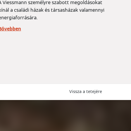
A Viessmann személyre szabott megoldásokat
kínál a családi házak és társasházak valamennyi
energiaforrására.
Bővebben
Vissza a tetejére