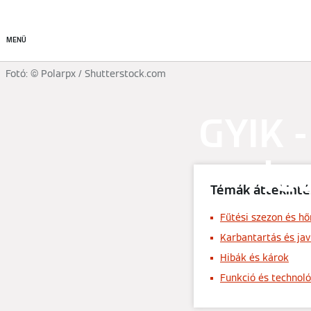
Termékek
Kapcsolat
MENÜ
Fotó: © Polarpx / Shutterstock.com
GYIK -
le
Témák áttekinté
Fűtési szezon és h
Karbantartás és jav
Hibák és károk
Funkció és technoló