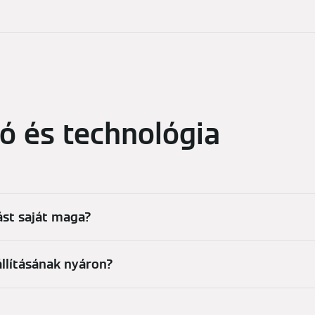
ió és technológia
st saját maga?
állításának nyáron?