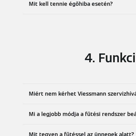
Mit kell tennie égőhiba esetén?
4. Funkc
Miért nem kérhet Viessmann szervizhívá
Mi a legjobb módja a fűtési rendszer be
Mit tegyen a fűtéssel az ünnepek alatt?