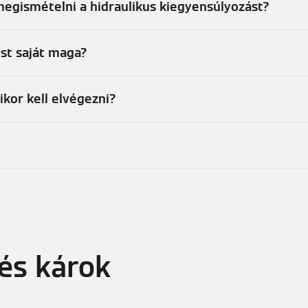
egismételni a hidraulikus kiegyensúlyozást?
ést saját maga?
ikor kell elvégezni?
 és károk