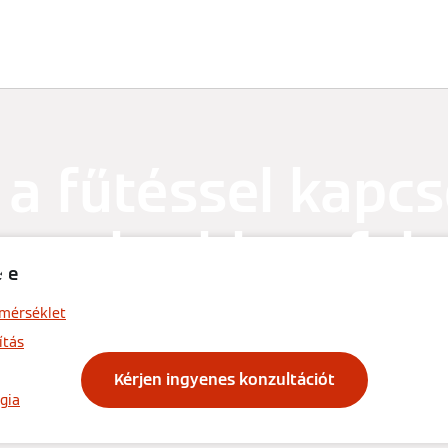
Megoldások
Tudástár
Szakemberek
 a fűtéssel kapc
ggyakrabban felt
se
kérdések
őmérséklet
ítás
Kérjen ingyenes konzultációt
gia