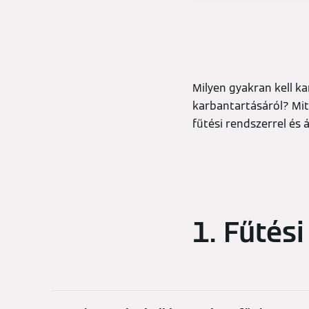
Milyen gyakran kell k
karbantartásáról? Mit 
fűtési rendszerrel és 
1. Fűtés