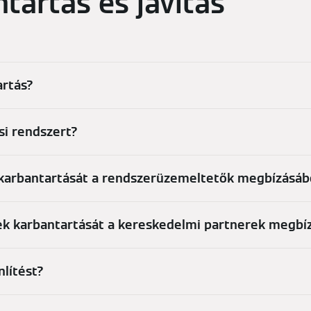
ntartás és javítás
artás?
si rendszert?
 karbantartását a rendszerüzemeltetők megbízásáb
erek karbantartását a kereskedelmi partnerek megbí
nlítést?