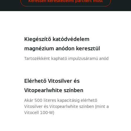
Keressen kereskedelmi partnert most
Kiegészítő katódvédelem
magnézium anódon keresztül
Tartozékként kapható impulzusáramú anód
Elérhető Vitosilver és
Vitopearlwhite színben
Akár 500 literes kapacitásig elérhető
Vitosilver és Vitopearlwhite színben (mint a
Vitocell 100-W)