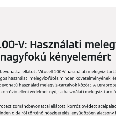
 100-V: Használati meleg
a nagyfokú kényelemért
evonattal ellátott Vitocell 100-V használati melegvíz-tart
gos használati melegvíz-fűtés minden követelményének, és
bevonatú használati melegvíz-tartályok között. A Cerapro
korrózió elleni védelmet nyújt a használati melegvíz-tárol
rotect zománcbevonattal ellátott, korrózióvédett acélpalac
inden oldalról történő hőszigetelés lenyűgözően alacsony 