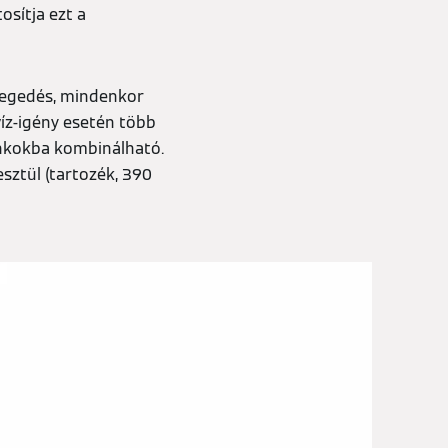
osítja ezt a
legedés, mindenkor
íz-igény esetén több
ankokba kombinálható.
sztül (tartozék, 390