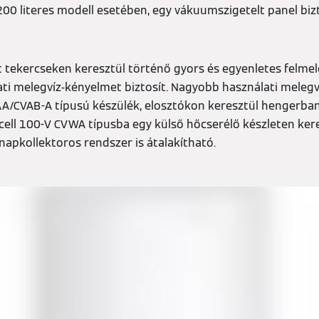
00 literes modell esetében, egy vákuumszigetelt panel bizt
 tekercseken keresztül történő gyors és egyenletes felme
ti melegvíz-kényelmet biztosít. Nagyobb használati melegv
VAA/CVAB-A típusú készülék, elosztókon keresztül hengerb
cell 100-V CVWA típusba egy külső hőcserélő készleten kere
 napkollektoros rendszer is átalakítható.