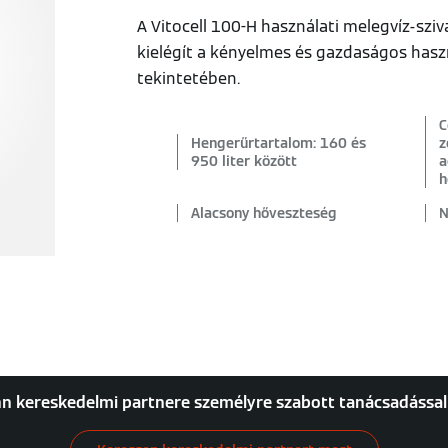
A Vitocell 100-H használati melegvíz-szi
kielégít a kényelmes és gazdaságos hasz
tekintetében.
C
Hengerűrtartalom: 160 és
z
950 liter között
a
h
Alacsony hőveszteség
N
n kereskedelmi partnere személyre szabott tanácsadással 