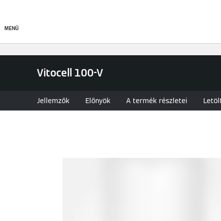
Termékek
Kapcsolat
MENÜ
Vitocell 100-V
Jellemzők
Előnyök
A termék részletei
Letöl