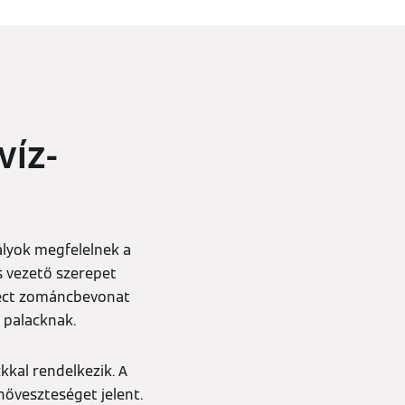
víz-
ályok megfelelnek a
 vezető szerepet
tect zománcbevonat
ó palacknak.
kkal rendelkezik. A
hőveszteséget jelent.