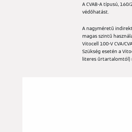
A CVAB-A típusú, 160/2
védőhatást.
A nagyméretű indirekt
magas szintű használa
Vitocell 100-V CVA/C
Szükség esetén a Vito
literes űrtartalomtól)