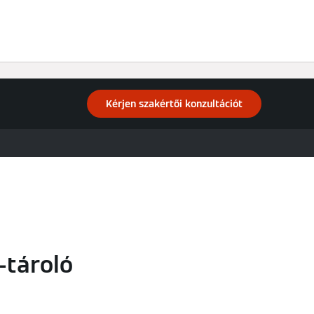
Kérjen szakértői konzultációt
-tároló