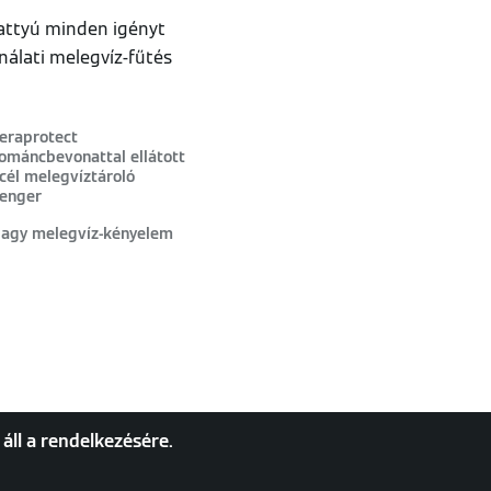
vattyú minden igényt
nálati melegvíz-fűtés
eraprotect
ománcbevonattal ellátott
cél melegvíztároló
enger
agy melegvíz-kényelem
áll a rendelkezésére.