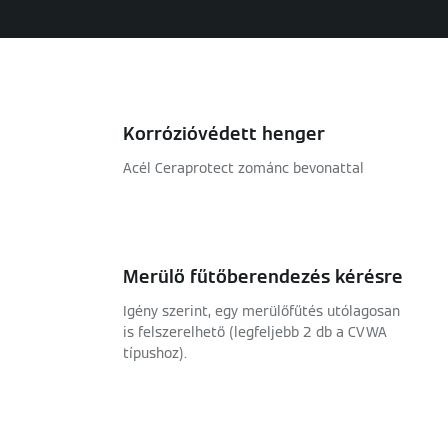
Korrózióvédett henger
Acél Ceraprotect zománc bevonattal
Merülő fűtőberendezés kérésre
Igény szerint, egy merülőfűtés utólagosan
is felszerelhető (legfeljebb 2 db a CVWA
típushoz).