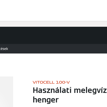
Megoldások
Tudástár
Szakemberek
tések
VITOCELL 100-V
Használati melegvíz
henger