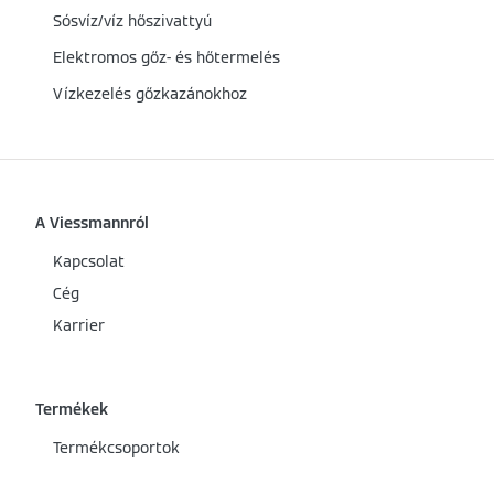
Sósvíz/víz hőszivattyú
Elektromos gőz- és hőtermelés
Vízkezelés gőzkazánokhoz
A Viessmannról
Kapcsolat
Cég
Karrier
Termékek
Termékcsoportok