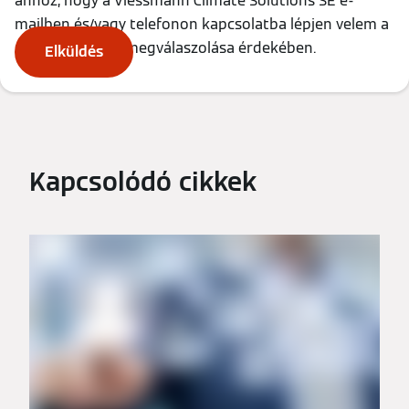
ahhoz, hogy a Viessmann Climate Solutions SE e-
mailben és/vagy telefonon kapcsolatba lépjen velem a
megkeresésem megválaszolása érdekében.
Elküldés
Kapcsolódó cikkek