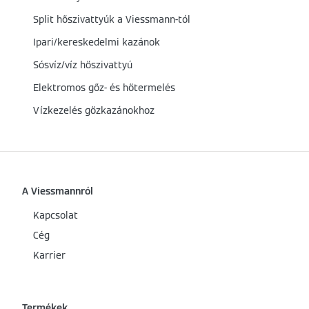
Split hőszivattyúk a Viessmann-tól
Ipari/kereskedelmi kazánok
Sósvíz/víz hőszivattyú
Elektromos gőz- és hőtermelés
Vízkezelés gőzkazánokhoz
A Viessmannról
Kapcsolat
Cég
Karrier
Termékek