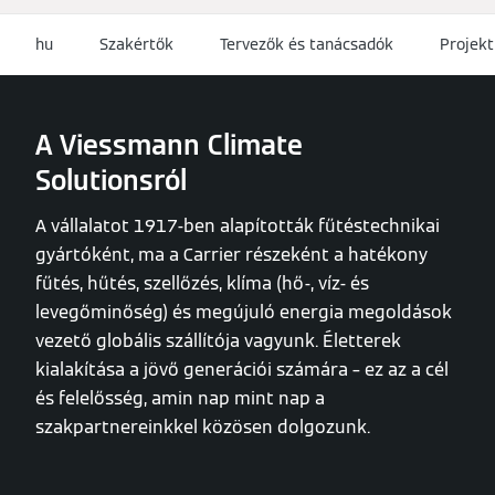
hu
Szakértők
Tervezők és tanácsadók
Projekt
A Viessmann Climate
Solutionsról
A vállalatot 1917-ben alapították fűtéstechnikai
gyártóként, ma a Carrier részeként a hatékony
fűtés, hűtés, szellőzés, klíma (hő-, víz- és
levegőminőség) és megújuló energia megoldások
vezető globális szállítója vagyunk. Életterek
kialakítása a jövő generációi számára – ez az a cél
és felelősség, amin nap mint nap a
szakpartnereinkkel közösen dolgozunk.