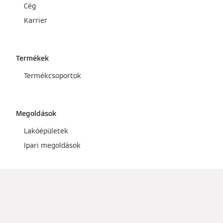
Cég
Karrier
Termékek
Termékcsoportok
Megoldások
Lakóépületek
Ipari megoldások
Szolgáltatások
Letöltések
Szakértői konzultáció