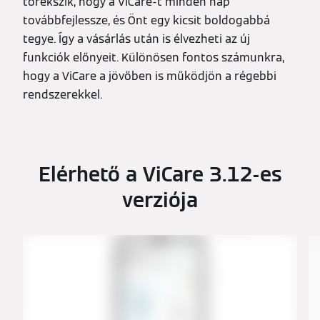
törekszik, hogy a ViCare-t minden nap
továbbfejlessze, és Önt egy kicsit boldogabbá
tegye. Így a vásárlás után is élvezheti az új
funkciók előnyeit. Különösen fontos számunkra,
hogy a ViCare a jövőben is működjön a régebbi
rendszerekkel.
Elérhető a ViCare 3.12-es
verziója