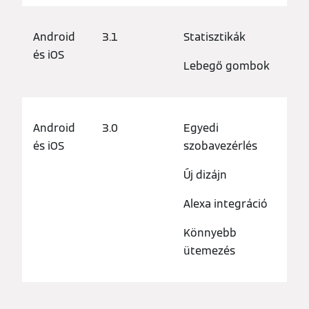
Android
3.1
Statisztikák
és iOS
Lebegő gombok
Android
3.0
Egyedi
és iOS
szobavezérlés
Új dizájn
Alexa integráció
Könnyebb
ütemezés