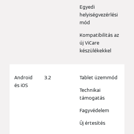
Egyedi
helyiségvezérlési
mód
Kompatibilitás az
új ViCare
készülékekkel
Android
3.2
Tablet üzemmód
és iOS
Technikai
támogatás
Fagyvédelem
Új értesítés