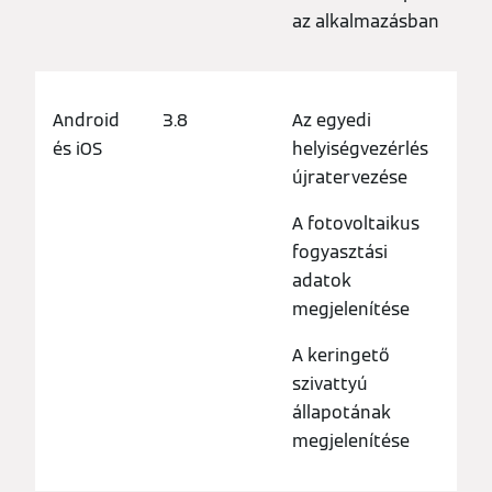
az alkalmazásban
Android
3.8
Az egyedi
és iOS
helyiségvezérlés
újratervezése
A fotovoltaikus
fogyasztási
adatok
megjelenítése
A keringető
szivattyú
állapotának
megjelenítése