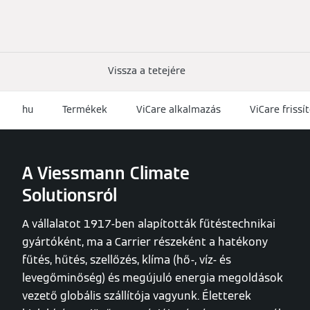
Vissza a tetejére
hu
Termékek
ViCare alkalmazás
ViCare frissí
A Viessmann Climate
Solutionsról
A vállalatot 1917-ben alapították fűtéstechnikai
gyártóként, ma a Carrier részeként a hatékony
fűtés, hűtés, szellőzés, klíma (hő-, víz- és
levegőminőség) és megújuló energia megoldások
vezető globális szállítója vagyunk. Életterek