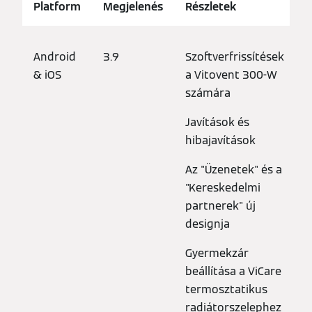
Platform
Megjelenés
Részletek
Android
3.9
Szoftverfrissítések
& iOS
a Vitovent 300-W
számára
Javítások és
hibajavítások
Az "Üzenetek" és a
"Kereskedelmi
partnerek" új
designja
Gyermekzár
beállítása a ViCare
termosztatikus
radiátorszelephez