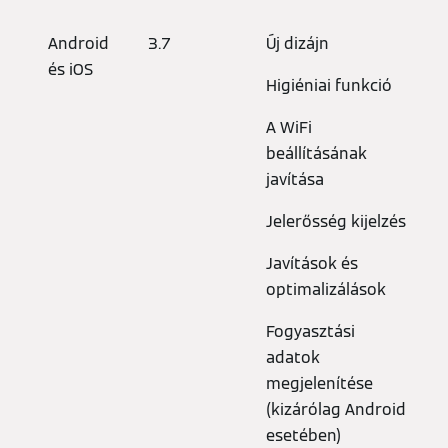
Android
3.7
Új dizájn
és iOS
Higiéniai funkció
A WiFi
beállításának
javítása
Jelerősség kijelzés
Javítások és
optimalizálások
Fogyasztási
adatok
megjelenítése
(kizárólag Android
esetében)