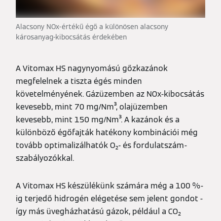
Alacsony NOx-értékű égő a különösen alacsony
károsanyag-kibocsátás érdekében
A Vitomax HS nagynyomású gőzkazánok
megfelelnek a tiszta égés minden
követelményének. Gázüzemben az NOx-kibocsátás
kevesebb, mint 70 mg/Nm³, olajüzemben
kevesebb, mint 150 mg/Nm³. A kazánok és a
különböző égőfajták hatékony kombinációi még
tovább optimalizálhatók O₂- és fordulatszám-
szabályozókkal.
A Vitomax HS készülékünk számára még a 100 %-
ig terjedő hidrogén elégetése sem jelent gondot -
így más üvegházhatású gázok, például a CO₂