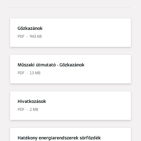
Gőzkazánok
PDF
943 KB
Műszaki útmutató - Gőzkazánok
PDF
13 MB
Hivatkozások
PDF
2 MB
Hatékony energiarendszerek sörfőzdék