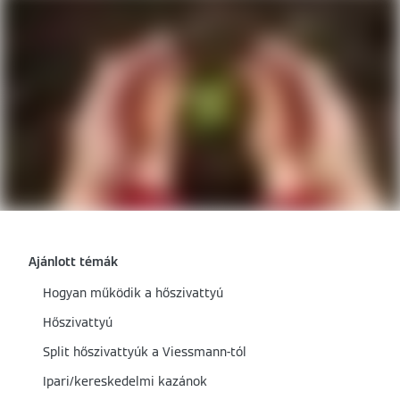
Ajánlott témák
Hogyan működik a hőszivattyú
Hőszivattyú
Split hőszivattyúk a Viessmann-tól
Ipari/kereskedelmi kazánok