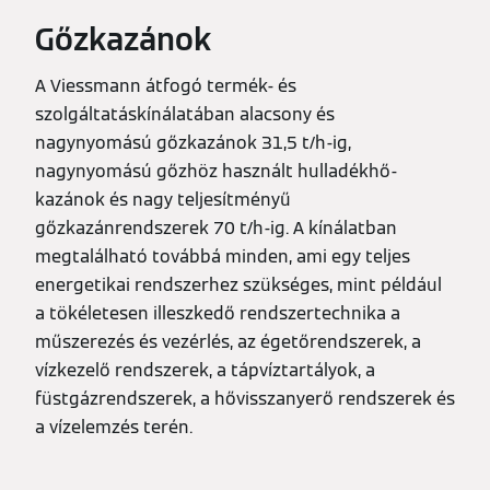
Gőzkazánok
A Viessmann átfogó termék- és
szolgáltatáskínálatában alacsony és
nagynyomású gőzkazánok 31,5 t/h-ig,
nagynyomású gőzhöz használt hulladékhő-
kazánok és nagy teljesítményű
gőzkazánrendszerek 70 t/h-ig. A kínálatban
megtalálható továbbá minden, ami egy teljes
energetikai rendszerhez szükséges, mint például
a tökéletesen illeszkedő rendszertechnika a
műszerezés és vezérlés, az égetőrendszerek, a
vízkezelő rendszerek, a tápvíztartályok, a
füstgázrendszerek, a hővisszanyerő rendszerek és
a vízelemzés terén.