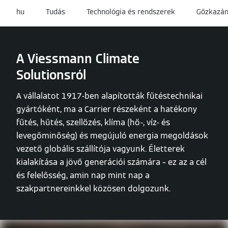
hu
Tudás
Technológia és rendszerek
Gőzkazá
A Viessmann Climate
Solutionsról
A vállalatot 1917-ben alapították fűtéstechnikai
gyártóként, ma a Carrier részeként a hatékony
fűtés, hűtés, szellőzés, klíma (hő-, víz- és
levegőminőség) és megújuló energia megoldások
vezető globális szállítója vagyunk. Életterek
kialakítása a jövő generációi számára – ez az a cél
és felelősség, amin nap mint nap a
szakpartnereinkkel közösen dolgozunk.