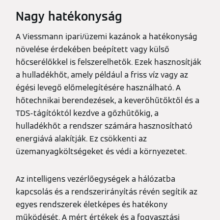
Nagy hatékonyság
A Viessmann ipari/üzemi kazánok a hatékonyság
növelése érdekében beépített vagy külső
hőcserélőkkel is felszerelhetők. Ezek hasznosítják
a hulladékhőt, amely például a friss víz vagy az
égési levegő előmelegítésére használható. A
hőtechnikai berendezések, a keverőhűtőktől és a
TDS-tágítóktól kezdve a gőzhűtőkig, a
hulladékhőt a rendszer számára hasznosítható
energiává alakítják. Ez csökkenti az
üzemanyagköltségeket és védi a környezetet.
Az intelligens vezérlőegységek a hálózatba
kapcsolás és a rendszerirányítás révén segítik az
egyes rendszerek életképes és hatékony
működését. A mért értékek és a fogyasztási