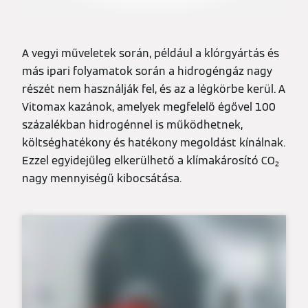
A vegyi műveletek során, például a klórgyártás és
más ipari folyamatok során a hidrogéngáz nagy
részét nem használják fel, és az a légkörbe kerül. A
Vitomax kazánok, amelyek megfelelő égővel 100
százalékban hidrogénnel is működhetnek,
költséghatékony és hatékony megoldást kínálnak.
Ezzel egyidejűleg elkerülhető a klímakárosító CO₂
nagy mennyiségű kibocsátása.