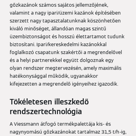
gőzkazánok számos sajátos jellemzőjének,
valamint a nagy ipari/üzemi kazánok építésében
szerzett nagy tapasztalatunknak köszönhetően
kiváló minőséget, állandóan magas szintű
üzembiztonságot és hosszú élettartamot tudunk
biztosítani. Ipari/kereskedelmi kazánokkal
foglalkozó csapatunk szakértői a megrendelővel
és a helyi partnerekkel együtt dolgoznak egy
olyan rendszer megtervezésén, amely maximális
hatékonysággal működik, ugyanakkor
kifejezetten a megrendelő igényeihez igazodik.
Tökéletesen illeszkedő
rendszertechnológia
A Viessmann átfogó termékpalettája kis- és
nagynyomású gőzkazánokat tartalmaz 31,5 t/h-ig,