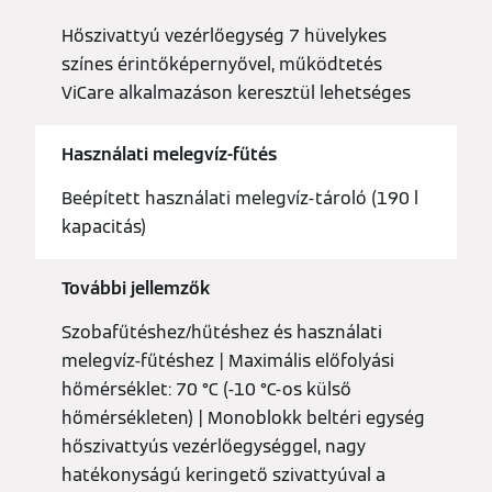
Hőszivattyú vezérlőegység 7 hüvelykes
színes érintőképernyővel, működtetés
ViCare alkalmazáson keresztül lehetséges
Használati melegvíz-fűtés
Beépített használati melegvíz-tároló (190 l
kapacitás)
További jellemzők
Szobafűtéshez/hűtéshez és használati
melegvíz-fűtéshez | Maximális előfolyási
hőmérséklet: 70 °C (-10 °C-os külső
hőmérsékleten) | Monoblokk beltéri egység
hőszivattyús vezérlőegységgel, nagy
hatékonyságú keringető szivattyúval a