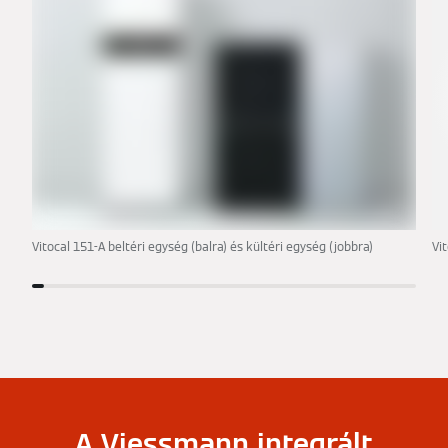
Vitocal 151-A beltéri egység (balra) és kültéri egység (jobbra)
Vi
A Viessmann integrált