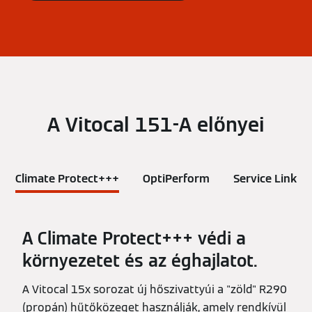
A Vitocal 151-A előnyei
Climate Protect+++
OptiPerform
Service Link
A Climate Protect+++ védi a
környezetet és az éghajlatot.
A Vitocal 15x sorozat új hőszivattyúi a "zöld" R290
(propán) hűtőközeget használják, amely rendkívül