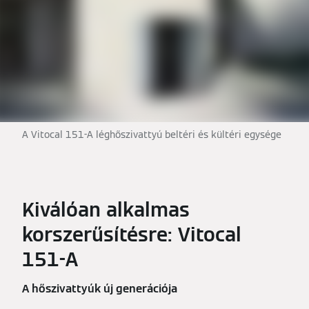
A Vitocal 151-A léghőszivattyú beltéri és kültéri egysége
Kiválóan alkalmas
korszerűsítésre: Vitocal
151-A
A hőszivattyúk új generációja