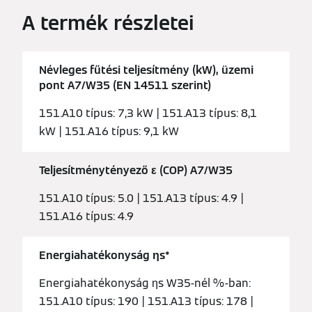
A termék részletei
Névleges fűtési teljesítmény (kW), üzemi
pont A7/W35 (EN 14511 szerint)
151.A10 típus: 7,3 kW | 151.A13 típus: 8,1
kW | 151.A16 típus: 9,1 kW
Teljesítménytényező ε (COP) A7/W35
151.A10 típus: 5.0 | 151.A13 típus: 4.9 |
151.A16 típus: 4.9
Energiahatékonyság ƞs*
Energiahatékonyság ƞs W35-nél %-ban:
151.A10 típus: 190 | 151.A13 típus: 178 |