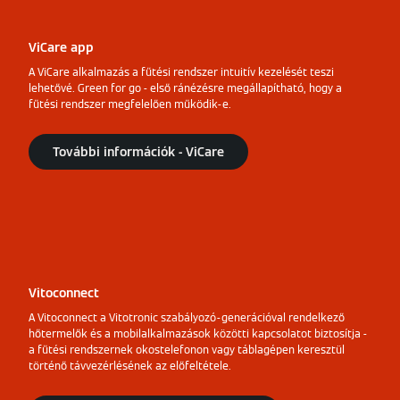
ViCare app
A ViCare alkalmazás a fűtési rendszer intuitív kezelését teszi
lehetővé. Green for go - első ránézésre megállapítható, hogy a
fűtési rendszer megfelelően működik-e.
További információk - ViCare
Vitoconnect
A Vitoconnect a Vitotronic szabályozó-generációval rendelkező
hőtermelők és a mobilalkalmazások közötti kapcsolatot biztosítja -
a fűtési rendszernek okostelefonon vagy táblagépen keresztül
történő távvezérlésének az előfeltétele.