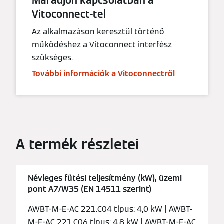
Maradjon kapcsolatban a
Vitoconnect-tel
Az alkalmazáson keresztül történő
működéshez a Vitoconnect interfész
szükséges.
További információk a Vitoconnectről
A termék részletei
Névleges fűtési teljesítmény (kW), üzemi
pont A7/W35 (EN 14511 szerint)
AWBT-M-E-AC 221.C04 típus: 4,0 kW | AWBT-
M-E-AC 221.C06 típus: 4,8 kW | AWBT-M-E-AC