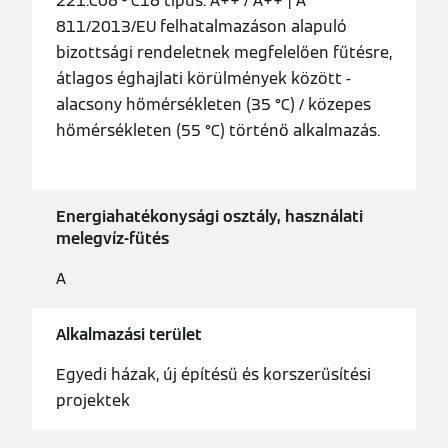
221.C06 - C16 típus: A++ / A++ | A
811/2013/EU felhatalmazáson alapuló
bizottsági rendeletnek megfelelően fűtésre,
átlagos éghajlati körülmények között -
alacsony hőmérsékleten (35 °C) / közepes
hőmérsékleten (55 °C) történő alkalmazás.
Energiahatékonysági osztály, használati
melegvíz-fűtés
A
Alkalmazási terület
Egyedi házak, új építésű és korszerűsítési
projektek