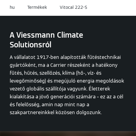
hu
Termékek
Vitocal 222-S
A Viessmann Climate
Solutionsról
A vállalatot 1917-ben alapították fűtéstechnikai
gyártóként, ma a Carrier részeként a hatékony
fűtés, hűtés, szellőzés, klíma (hő-, víz- és
levegőminőség) és megújuló energia megoldások
vezető globális szállítója vagyunk. Életterek
kialakítása a jövő generációi számára – ez az a cél
és felelősség, amin nap mint nap a
szakpartnereinkkel közösen dolgozunk.