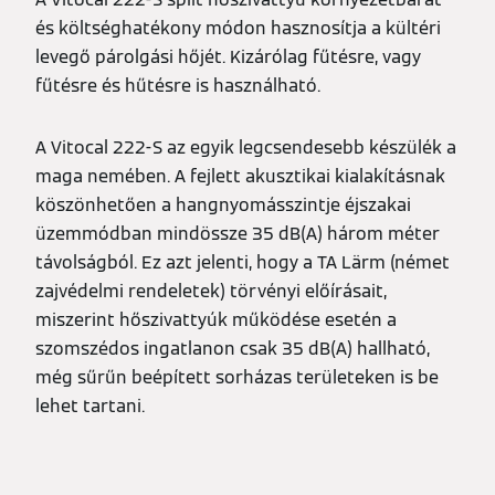
és költséghatékony módon hasznosítja a kültéri
levegő párolgási hőjét. Kizárólag fűtésre, vagy
fűtésre és hűtésre is használható.
A Vitocal 222-S az egyik legcsendesebb készülék a
maga nemében. A fejlett akusztikai kialakításnak
köszönhetően a hangnyomásszintje éjszakai
üzemmódban mindössze 35 dB(A) három méter
távolságból. Ez azt jelenti, hogy a TA Lärm (német
zajvédelmi rendeletek) törvényi előírásait,
miszerint hőszivattyúk működése esetén a
szomszédos ingatlanon csak 35 dB(A) hallható,
még sűrűn beépített sorházas területeken is be
lehet tartani.