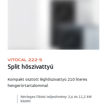
VITOCAL 222-S
Split hőszivattyú
Kompakt osztott léghőszivattyú 210 literes
hengerűrtartalommal.
Névleges fűtési teljesítmény: 2,6 és 11,2 kW
között