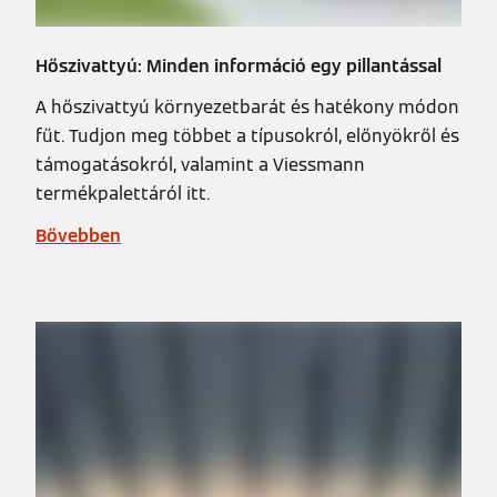
Hőszivattyú: Minden információ egy pillantással
A hőszivattyú környezetbarát és hatékony módon
fűt. Tudjon meg többet a típusokról, előnyökről és
támogatásokról, valamint a Viessmann
termékpalettáról itt.
Bővebben