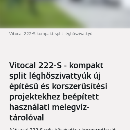
Vitocal 222-S kompakt split léghőszivattyú
Vitocal 222-S - kompakt
split léghőszivattyúk új
építésű és korszerűsítési
projektekhez beépített
használati melegvíz-
tárolóval
A Vitocal 222-S split hőszivattyú környezetbarát